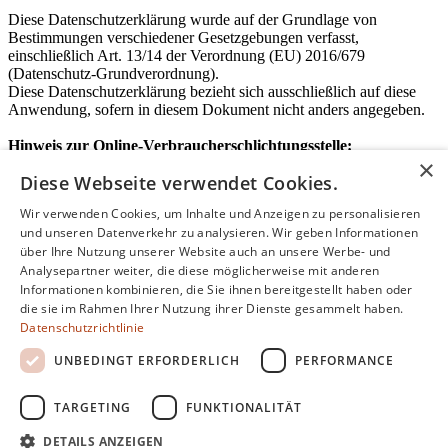
Diese Datenschutzerklärung wurde auf der Grundlage von
Bestimmungen verschiedener Gesetzgebungen verfasst,
einschließlich Art. 13/14 der Verordnung (EU) 2016/679
(Datenschutz-Grundverordnung).
Diese Datenschutzerklärung bezieht sich ausschließlich auf diese
Anwendung, sofern in diesem Dokument nicht anders angegeben.
Hinweis zur Online-Verbraucherschlichtungsstelle:
×
Plattform zur Online-Streitbeilegung der Europäischen
Diese Webseite verwendet Cookies.
Kommission:
http://ec.europa.eu/consumers/odr/
Wir verwenden Cookies, um Inhalte und Anzeigen zu personalisieren
und unseren Datenverkehr zu analysieren. Wir geben Informationen
über Ihre Nutzung unserer Website auch an unsere Werbe- und
Analysepartner weiter, die diese möglicherweise mit anderen
Julius Optic Shop & Studio
Rathausring 36 & 27
39044 Neumarkt
Informationen kombinieren, die Sie ihnen bereitgestellt haben oder
die sie im Rahmen Ihrer Nutzung ihrer Dienste gesammelt haben.
Kontakt
Datenschutzrichtlinie
Tel +39 0471 812698
info@optikjulius.com
www.optikjulius.com
UNBEDINGT ERFORDERLICH
PERFORMANCE
TARGETING
FUNKTIONALITÄT
DETAILS ANZEIGEN